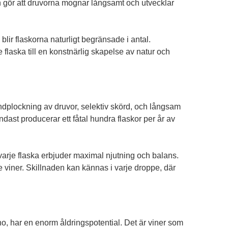
n gör att druvorna mognar långsamt och utvecklar
lir flaskorna naturligt begränsade i antal.
 flaska till en konstnärlig skapelse av natur och
dplockning av druvor, selektiv skörd, och långsam
ast producerar ett fåtal hundra flaskor per år av
varje flaska erbjuder maximal njutning och balans.
de viner. Skillnaden kan kännas i varje droppe, där
no, har en enorm åldringspotential. Det är viner som