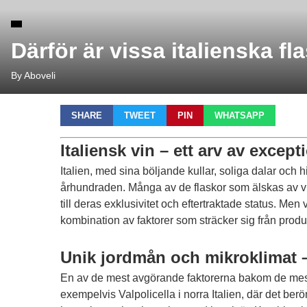
Därför är vissa italienska f
By Aboveli
SHARE
TWEET
PIN
WHATSAPP
Italiensk vin – ett arv av except
Italien, med sina böljande kullar, soliga dalar och hi
århundraden. Många av de flaskor som älskas av vinä
till deras exklusivitet och eftertraktade status. M
kombination av faktorer som sträcker sig från prod
Unik jordmån och mikroklimat –
En av de mest avgörande faktorerna bakom de mest e
exempelvis Valpolicella i norra Italien, där det be