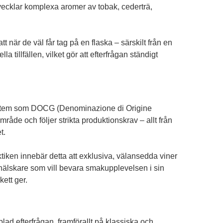
tvecklar komplexa aromer av tobak, cederträ,
t när de väl får tag på en flaska – särskilt från en
a tillfällen, vilket gör att efterfrågan ständigt
 system som DOCG (Denominazione di Origine
råde och följer strikta produktionskrav – allt från
t.
aktiken innebär detta att exklusiva, välansedda viner
inälskare som vill bevara smakupplevelsen i sin
ett ger.
bblad efterfrågan, framförallt på klassiska och