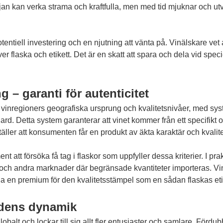
början kan verka strama och kraftfulla, men med tid mjuknar och u
entiell investering och en njutning att vänta på. Vinälskare vet at
 flaska och etikett. Det är en skatt att spara och dela vid speciell
– garanti för autenticitet
ina vinregioners geografiska ursprung och kvalitetsnivåer, med
d. Detta system garanterar att vinet kommer från ett specifikt om
täller att konsumenten får en produkt av äkta karaktär och kvalite
t att försöka få tag i flaskor som uppfyller dessa kriterier. I pr
ige och andra marknader där begränsade kvantiteter importeras. V
ala en premium för den kvalitetsstämpel som en sådan flaskas etik
adens dynamik
lobalt och lockar till sig allt fler entusiaster och samlare. Fördu