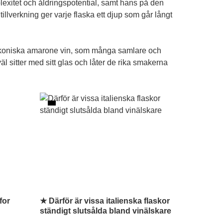
exitet och åldringspotential, samt hans på den
llverkning ger varje flaska ett djup som går långt
ikoniska
amarone vin
, som många samlare och
väl sitter med sitt glas och låter de rika smakerna
for
★ Därför är vissa italienska flaskor
ständigt slutsålda bland vinälskare