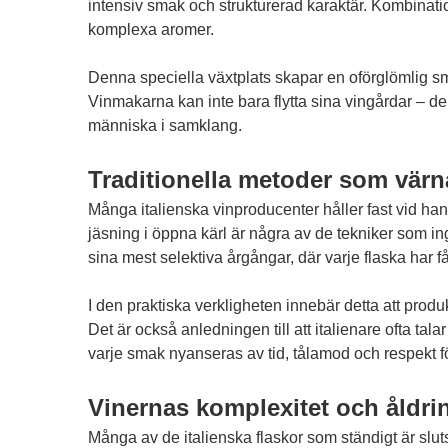
intensiv smak och strukturerad karaktär. Kombinat
komplexa aromer.
Denna speciella växtplats skapar en oförglömlig smak
Vinmakarna kan inte bara flytta sina vingårdar – de 
människa i samklang.
Traditionella metoder som värn
Många italienska vinproducenter håller fast vid h
jäsning i öppna kärl är några av de tekniker som i
sina mest selektiva årgångar, där varje flaska har
I den praktiska verkligheten innebär detta att prod
Det är också anledningen till att italienare ofta ta
varje smak nyanseras av tid, tålamod och respekt fö
Vinernas komplexitet och åldrin
Många av de italienska flaskor som ständigt är slut