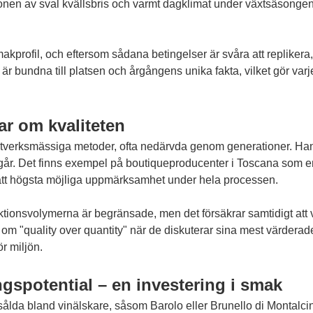
ionen av sval kvällsbris och varmt dagklimat under växtsäsonge
profil, och eftersom sådana betingelser är svåra att replikera, b
är bundna till platsen och årgångens unika fakta, vilket gör varje
ar om kvaliteten
antverksmässiga metoder, ofta nedärvda genom generationer. Han
ngår. Det finns exempel på boutiqueproducenter i Toscana som end
 fått högsta möjliga uppmärksamhet under hela processen.
uktionsvolymerna är begränsade, men det försäkrar samtidigt att 
lar om "quality over quantity" när de diskuterar sina mest värdera
r miljön.
gspotential – en investering i smak
sålda bland vinälskare, såsom Barolo eller Brunello di Montalci