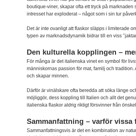
boutique-viner, skapar ofta ett tryck på marknaden
intresset har exploderat – något som i sin tur påv
Det är inte ovanligt att flaskor släpps i limiterade
typen av marknadsdynamik bidrar till en viss "jaktan
Den kulturella kopplingen – me
För många är det italienska vinet en symbol för livs
människornas passion för mat, familj och tradition
och skapar minnen.
Därför är vinälskare ofta beredda att söka länge och
möjliggör, dess koppling till Italien och allt det 
italienska flaskor aldrig riktigt försvinner från önske
Sammanfattning – varför vissa fl
Sammanfattningsvis är det en kombination av naturlig