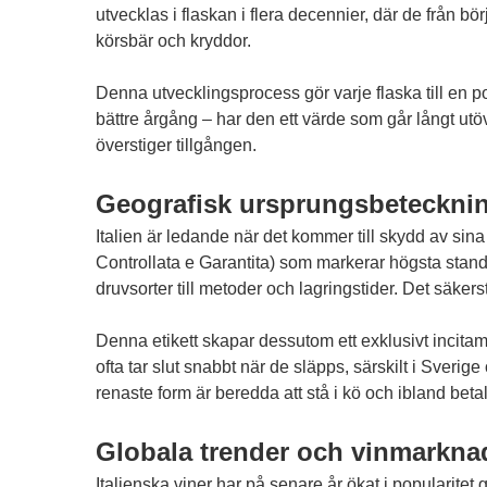
utvecklas i flaskan i flera decennier, där de från 
körsbär och kryddor.
Denna utvecklingsprocess gör varje flaska till en pot
bättre årgång – har den ett värde som går långt utöver
överstiger tillgången.
Geografisk ursprungsbeteckning 
Italien är ledande när det kommer till skydd av s
Controllata e Garantita) som markerar högsta standar
druvsorter till metoder och lagringstider. Det säkers
Denna etikett skapar dessutom ett exklusivt incitamen
ofta tar slut snabbt när de släpps, särskilt i Sver
renaste form är beredda att stå i kö och ibland bet
Globala trender och vinmarkn
Italienska viner har på senare år ökat i popularitet g