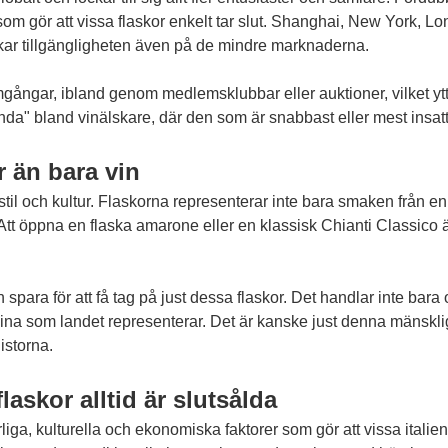
 som gör att vissa flaskor enkelt tar slut. Shanghai, New York,
erkar tillgängligheten även på de mindre marknaderna.
 omgångar, ibland genom medlemsklubbar eller auktioner, vilket yt
da" bland vinälskare, där den som är snabbast eller mest insatt f
r än bara vin
stil och kultur. Flaskorna representerar inte bara smaken från e
. Att öppna en flaska amarone eller en klassisk Chianti Classic
 spara för att få tag på just dessa flaskor. Det handlar inte ba
genuina som landet representerar. Det är kanske just denna mänskl
listorna.
askor alltid är slutsålda
a, kulturella och ekonomiska faktorer som gör att vissa italiensk