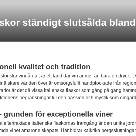
laskor ständigt slutsålda blan
ionell kvalitet och tradition
storiska vingårdar, är ett land där vin är mer än bara en dryck. Det
lskare världen över är omsorgsfullt handplockade från regioner me
en varför är det då vissa italienska flaskor som gång på gång ham
uktionens begränsningar till den passion och mystik som omgärd
 grunden för exceptionella viner
ftertraktade italienska flaskornas framgång är den unika jordm
römda vinet amarone skapats. Här bidrar kalkrika bergssluttningar