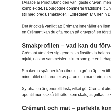
I Alsace är Pinot Blanc den vanligaste druvan, men
komplexitet. I Bourgogne dominerar traditionellt C
stil med breda smaklager. I Loiredalen är Chenin Bla
Det är också vanligt att Crémant innehåller en lite
en Crémant kan du ofta redan på druvprofilen förstå 
Smakprofilen – vad kan du förv
Crémant utmärker sig genom sin finstämda balans me
mjukt, nästan sammetslent skum som ger en behag
Smakerna spänner från citrus och gröna äpplen til
mineralitet och aromer av päron och mandarin, med
Syrahalten är generellt frisk, vilket gör Crémant ot
aperitif men också till rätter som skaldjur, grillad f
Crémant och mat – perfekta kombi