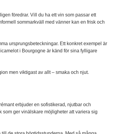
igen föredrar. Vill du ha ett vin som passar ett
formell sommarkväll med vänner kan en frisk och
samma ursprungsbeteckningar. Ett konkret exempel är
camelot i Bourgogne är känd för sina fylligare
ion men viktigast av allt – smaka och njut.
émant erbjuder en sofistikerad, njutbar och
rk som ger vinälskare möjligheter att variera sig
n till de stora högtidsstunderna. Med så många