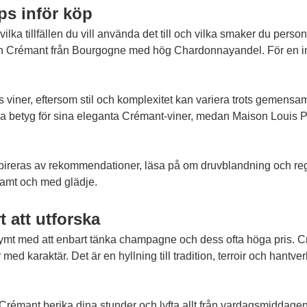
ps inför köp
lka tillfällen du vill använda det till och vilka smaker du personl
n Crémant från Bourgogne med hög Chardonnayandel. För en in
rs viner, eftersom stil och komplexitet kan variera trots gemen
a betyg för sina eleganta Crémant-viner, medan Maison Louis Pi
inspireras av rekommendationer, läsa på om druvblandning och reg
samt och med glädje.
t att utforska
ymt med att enbart tänka champagne och dess ofta höga pris. Cr
ed karaktär. Det är en hyllning till tradition, terroir och hantve
 Crémant berika dina stunder och lyfta allt från vardagsmiddage