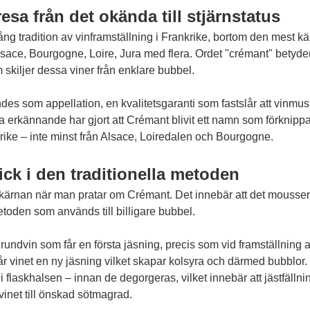
sa från det okända till stjärnstatus
lång tradition av vinframställning i Frankrike, bortom den mes
sace, Bourgogne, Loire, Jura med flera. Ordet "crémant" betyde
skiljer dessa viner från enklare bubbel.
des som appellation, en kvalitetsgaranti som fastslår att vinm
erkännande har gjort att Crémant blivit ett namn som förknippas
rike – inte minst från Alsace, Loiredalen och Bourgogne.
ick i den traditionella metoden
 kärnan när man pratar om Crémant. Det innebär att det mousser
metoden som används till billigare bubbel.
undvin som får en första jäsning, precis som vid framställning av 
år vinet en ny jäsning vilket skapar kolsyra och därmed bubblor.
 i flaskhalsen – innan de degorgeras, vilket innebär att jästfällnin
vinet till önskad sötmagrad.