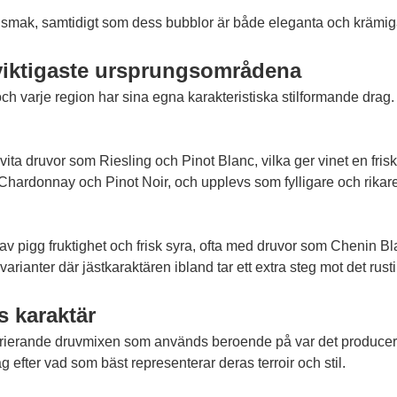
h smak, samtidigt som dess bubblor är både eleganta och krämiga
viktigaste ursprungsområdena
ch varje region har sina egna karakteristiska stilformande dra
ta druvor som Riesling och Pinot Blanc, vilka ger vinet en frisk 
 Chardonnay och Pinot Noir, och upplevs som fylligare och rikare
av pigg fruktighet och frisk syra, ofta med druvor som Chenin B
ianter där jästkaraktären ibland tar ett extra steg mot det rus
 karaktär
rierande druvmixen som används beroende på var det produceras
efter vad som bäst representerar deras terroir och stil.