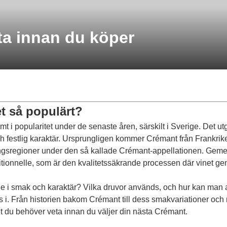
ta innan du köper
et så populärt?
 popularitet under de senaste åren, särskilt i Sverige. Det utgör 
 och festlig karaktär. Ursprungligen kommer Crémant från Frankri
ngsregioner under den så kallade Crémant-appellationen. Gemensa
itionnelle, som är den kvalitetssäkrande processen där vinet g
 i smak och karaktär? Vilka druvor används, och hur kan man a
oss i. Från historien bakom Crémant till dess smakvariationer oc
t du behöver veta innan du väljer din nästa Crémant.