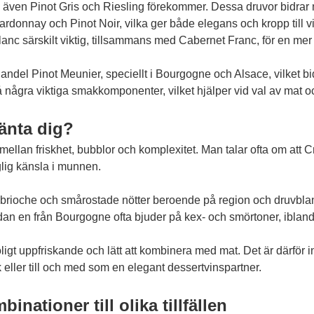
 även Pinot Gris och Riesling förekommer. Dessa druvor bidrar 
hardonnay och Pinot Noir, vilka ger både elegans och kropp till 
nc särskilt viktig, tillsammans med Cabernet Franc, för en mer fru
n andel Pinot Meunier, speciellt i Bourgogne och Alsace, vilket b
några viktiga smakkomponenter, vilket hjälper vid val av mat och 
änta dig?
llan friskhet, bubblor och komplexitet. Man talar ofta om att C
lig känsla i munnen.
l brioche och smårostade nötter beroende på region och druvbla
an en från Bourgogne ofta bjuder på kex- och smörtoner, ibland
roligt uppfriskande och lätt att kombinera med mat. Det är därfö
isk eller till och med som en elegant dessertvinspartner.
nationer till olika tillfällen