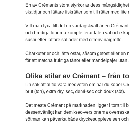
En av Crémants stora styrkor är dess mångsidighet 
skaldjur och lättare fiskrätter som till rätter med lit
Vill man lyxa till det en vardagskväll är en Créman
och brödiga tonerna kompletterar faten väl och ska
sushi eller lättare sallader med citronvinaigrette.
Charkuterier och lätta ostar, såsom getost eller en m
för att matcha fruktiga tårtor eller mandelpajer utan at
Olika stilar av Crémant – från torr
En sak att alltid vara medveten om när du köper Cré
brut (torr), extra dry, sec, demi-sec och doux (söt).
Det mesta Crémant på marknaden ligger i torrt till b
dessertvänligt kan demi-sec-versionerna överraska pos
sötman kan påverka både dryckesupplevelsen oc