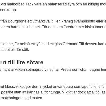
vid matbordet. Tack vare en balanserad syra och en krispig mous
e mer kropp.
t från Bourgogne ett utmärkt val till en krämig svamprisotto elle
par en harmonisk helhet. För den som föredrar mer friska toner
ild brie, får också ett lyft med ett glas Crémant. Till dessert ka
t det blir för sött.
t till lite sötare
mant är vilken sötmagrad vinet har. Precis som champagne finns f
rut-klass, vilket gör dem mycket användbara som aperitif eller t
itivt utan att kännas alltför tunga. Viktigt är dock att alltid läs
h matchningen med maten.