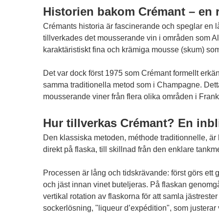
Historien bakom Crémant – en re
Crémants historia är fascinerande och speglar en 
tillverkades det mousserande vin i områden som Al
karaktäristiskt fina och krämiga mousse (skum) som 
Det var dock först 1975 som Crémant formellt erkän
samma traditionella metod som i Champagne. Detta 
mousserande viner från flera olika områden i Frank
Hur tillverkas Crémant? En inbl
Den klassiska metoden, méthode traditionnelle, är
direkt på flaska, till skillnad från den enklare tank
Processen är lång och tidskrävande: först görs ett gr
och jäst innan vinet buteljeras. På flaskan genomg
vertikal rotation av flaskorna för att samla jästrester
sockerlösning, "liqueur d’expédition", som justerar 