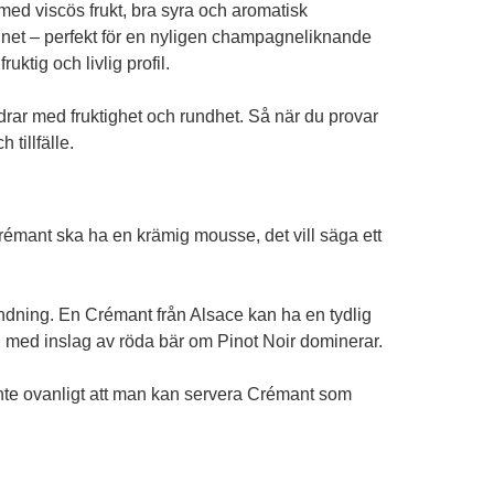
med viscös frukt, bra syra och aromatisk
vinet – perfekt för en nyligen champagneliknande
ktig och livlig profil.
idrar med fruktighet och rundhet. Så när du provar
tillfälle.
rémant ska ha en krämig mousse, det vill säga ett
ndning. En Crémant från Alsace kan ha en tydlig
 med inslag av röda bär om Pinot Noir dominerar.
r inte ovanligt att man kan servera Crémant som