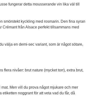
se fungerar detta mousserande vin lika väl till
r en smörstekt kyckling med rosmarin. Den fina syran
 är Crémant från Alsace perfekt tillsammans med
n du välja en demi-sec variant, som är något sötare,
lera nivåer: brut nature (mycket torr), extra brut,
ill mat. Men vill du prova något mjukare och mer
a etiketten noggrant för att veta vad du får, då