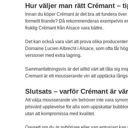
Hur väljer man rätt Crémant – ti
Innan du köper Crémant är det bra att fundera över vi
formellt firande? Då rekommenderas exempelvis e
fruktig Crémant från Alsace vara bättre.
Det kan också vara värt att prova olika producente
Domaine Lucien Albrecht i Alsace, som ofta får hög
versioner med extra lagring.
Sammanfattningsvis är det alltid värt att låta sig 
Cremant
är ett mousserande vin att upptäcka lång
Slutsats – varför Crémant är vär
Att välja mousserande vin behöver inte vara synon
prisvärd upplevelse för alla som uppskattar bubblor m
utan att kompromissa med kvalitet.
Oavsett om du är nybörjare eller van entusiast kan