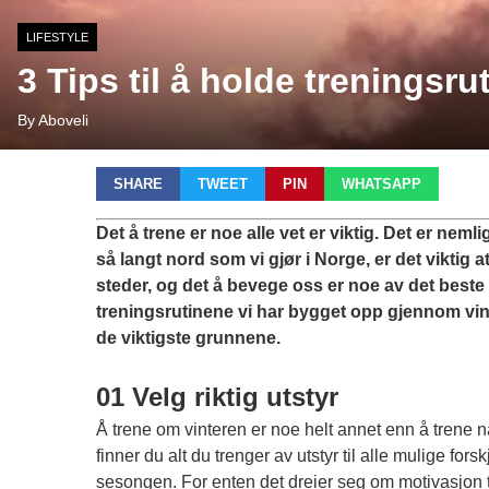
LIFESTYLE
3 Tips til å holde treningsru
By Aboveli
SHARE
TWEET
PIN
WHATSAPP
Det å trene er noe alle vet er viktig. Det er ne
så langt nord som vi gjør i Norge, er det viktig a
steder, og det å bevege oss er noe av det beste
treningsrutinene vi har bygget opp gjennom vint
de viktigste grunnene.
01 Velg riktig utstyr
Å trene om vinteren er noe helt annet enn å trene nå
finner du alt du trenger av utstyr til alle mulige forsk
sesongen. For enten det dreier seg om motivasjon ti