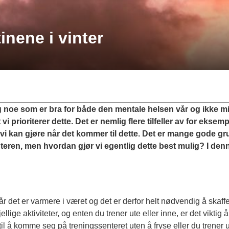
tinene i vinter
mlig noe som er bra for både den mentale helsen vår og ikke m
t vi prioriterer dette. Det er nemlig flere tilfeller av for ek
 vi kan gjøre når det kommer til dette. Det er mange gode gr
eren, men hvordan gjør vi egentlig dette best mulig? I denne
r det er varmere i været og det er derfor helt nødvendig å skaffe
jellige aktiviteter, og enten du trener ute eller inne, er det viktig 
l å komme seg på treningssenteret uten å fryse eller du trener ut