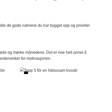
å alle de gode rutinene du har bygget opp og prioriter
kalde og mørke månedene. Det er noe helt annet å
e underverker for motivasjonen.